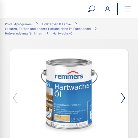
open
ope
search
mai
ation
Produktprogramm
Holzfarben & Lacke
Lasuren, Farben und andere Holzanstriche im Fachhandel
form
navi
Holzveredelung für Innen
Hartwachs-Öl