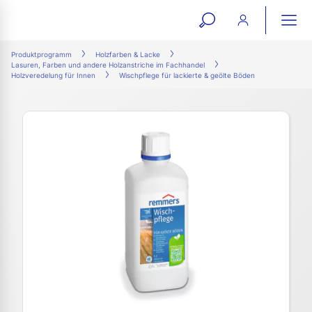
open
ope
search
mai
ation
Produktprogramm
Holzfarben & Lacke
Lasuren, Farben und andere Holzanstriche im Fachhandel
form
navi
Holzveredelung für Innen
Wischpflege für lackierte & geölte Böden