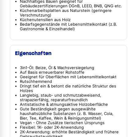
Nachhaltiges Bauen geeignet für
Gebäudezertifizierungen DGnB, LEED, BNB, QNG etc.
Küchenarbeitsplatten aus Naturstein (geringere
Verschmutzung)
Küchenutensilien aus Holz
Bedarfsgegenstände mit Lebensmittelkontakt (z.B.
Gastronomie & Einzelhandel)
Eigenschaften
3in1-Öl: Beize, Öl & Wachsversiegelung
Auf Basis erneuerbarer Rohstoffe
Geeignet für Oberflächen mit Lebensmittelkontakt
Rutschhemmend
Dringt tief ein & betont die natürliche Struktur des
Holzes
Langlebig, staub- und schmutzabweisend,
strapazierfähig, reparaturfreundlich
Antistatische & atmungsaktive Holzoberfläche
Gute Beständigkeit gegen ausgewählte
haushaltsübliche Substanzen (z. B. Wasser, Cola,
Bier, Tee, Kaffee, Wein & Reinigungsmittel)
Vegan - Ohne Zusätze tierischen Ursprungs
Flexibel: 1K- oder 2K-Anwendung
2K-Anwendung: erhöhte Beständigkeit und frühere
Gebrauchstauglichkeit