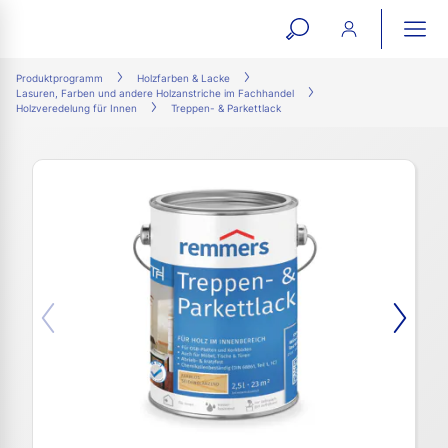
open
ope
search
mai
ation
Produktprogramm
Holzfarben & Lacke
Lasuren, Farben und andere Holzanstriche im Fachhandel
form
navi
Holzveredelung für Innen
Treppen- & Parkettlack