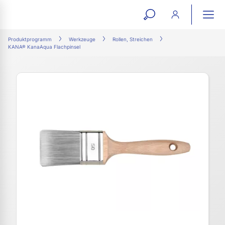
open
ope
search
mai
ation
Produktprogramm
Werkzeuge
Rollen, Streichen
KANA® KanaAqua Flachpinsel
form
navi