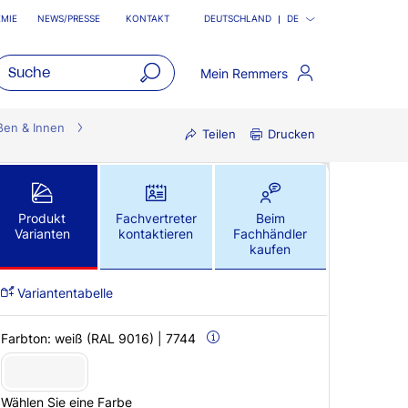
MIE
NEWS/PRESSE
KONTAKT
DEUTSCHLAND
DE
Mein Remmers
open
main
ßen & Innen
Teilen
Drucken
navigatio
Produkt
Fachvertreter
Beim
Varianten
kontaktieren
Fachhändler
kaufen
Variantentabelle
Farbton:
weiß (RAL 9016) | 7744
Wählen Sie eine Farbe