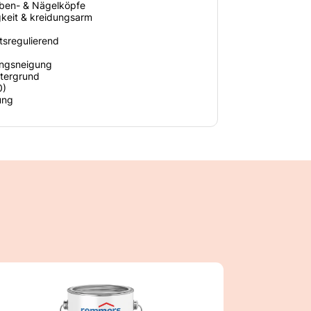
uben- & Nägelköpfe
keit & kreidungsarm
tsregulierend
ungsneigung
tergrund
0)
ung