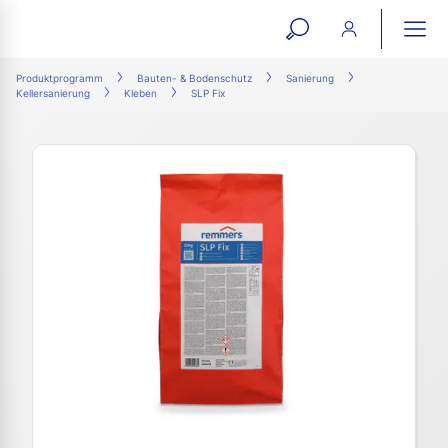
open
ope
search
mai
ation
Produktprogramm
Bauten- & Bodenschutz
Sanierung
Kellersanierung
Kleben
SLP Fix
form
navi