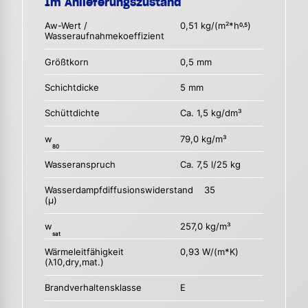
Im Anlieferungszustand
Aw-Wert /
0,51 kg/(m²*h
)
0,5
Wasseraufnahmekoeffizient
Größtkorn
0,5 mm
Schichtdicke
5 mm
Schüttdichte
Ca. 1,5 kg/dm³
w
79,0 kg/m³
80
Wasseranspruch
Ca. 7,5 l/25 kg
Wasserdampfdiffusionswiderstand
35
(µ)
w
257,0 kg/m³
sat
Wärmeleitfähigkeit
0,93 W/(m*K)
(λ10,dry,mat.)
Brandverhaltensklasse
E