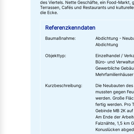
des Viertels. Nette Geschäfte, ein Food-Markt, 
Terrassen, Cafés und Restaurants und kulturelle
die Ecke.
Referenzkenndaten
Baumaßnahme:
Abdichtung - Neub
Abdichtung
Objekttyp:
Einzelhandel / Ver
Büro- und Verwalt
Gewerbliche Gebä
Mehrfamilienhäuser
Kurzbeschreibung:
Die Neubauten des 
mussten gegen Feuc
werden. Große Fläch
fertig werden. Pro
Gebinde MB 2K auf d
Am Ende der Arbeit
Falznähte, 1,5 km 
Konuslücken abged