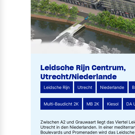
Leidsche Rijn Centrum,
Utrecht/Niederlande
Leidsche Rijn
Utrecht
Niederlande
B
Multi-Baudicht 2K
MB 2K
Kiesol
DA U
Zwischen A2 und Grauwaart liegt das Viertel Le
Utrecht in den Niederlanden. In einer mediterr
Boulevards und Promenaden wird das Leidsche