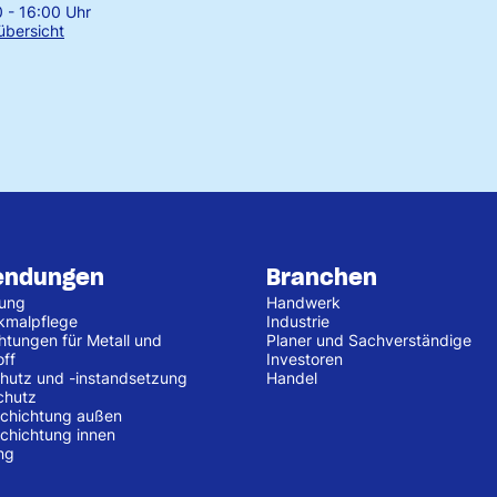
0 - 16:00 Uhr
übersicht
endungen
Branchen
tung
Handwerk
kmalpflege
Industrie
htungen für Metall und
Planer und Sachverständige
off
Investoren
hutz und -instandsetzung
Handel
chutz
chichtung außen
chichtung innen
ng