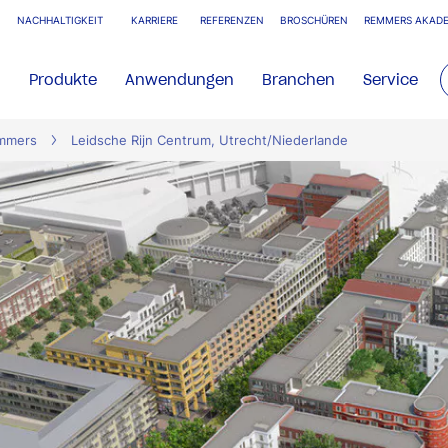
NACHHALTIGKEIT
KARRIERE
REFERENZEN
BROSCHÜREN
REMMERS AKADE
Produkte
Anwendungen
Branchen
Service
emmers
Leidsche Rijn Centrum, Utrecht/Niederlande