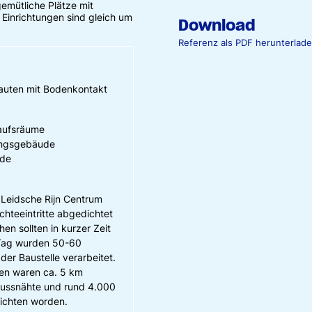
gemütliche Plätze mit
 Einrichtungen sind gleich um
Download
Referenz als PDF herunterlad
auten mit Bodenkontakt
kaufsräume
ungsgebäude
ude
Leidsche Rijn Centrum
hteeintritte abgedichtet
en sollten in kurzer Zeit
 Tag wurden 50-60
er Baustelle verarbeitet.
en waren ca. 5 km
Gussnähte und rund 4.000
ichten worden.