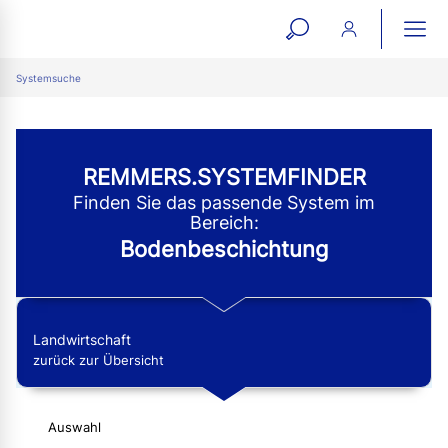
open
ope
search
mai
ation
Systemsuche
form
navi
REMMERS.SYSTEMFINDER
Finden Sie das passende System im
Bereich:
Bodenbeschichtung
Landwirtschaft
zurück zur Übersicht
Auswahl