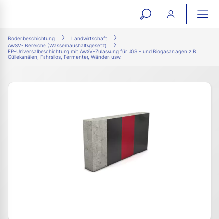
open
ope
search
mai
ation
Bodenbeschichtung
Landwirtschaft
AwSV- Bereiche (Wasserhaushaltsgesetz)
form
navi
EP-Universalbeschichtung mit AwSV-Zulassung für JGS - und Biogasanlagen z.B.
Güllekanälen, Fahrsilos, Fermenter, Wänden usw.