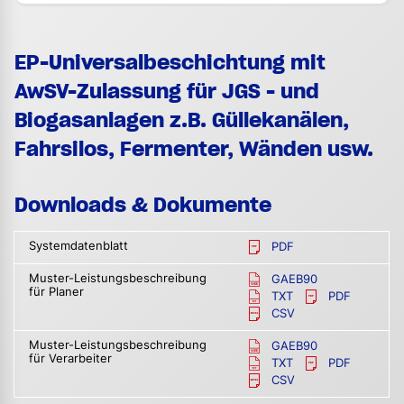
EP-Universalbeschichtung mit
AwSV-Zulassung für JGS - und
Biogasanlagen z.B. Güllekanälen,
Fahrsilos, Fermenter, Wänden usw.
Downloads & Dokumente
Systemdatenblatt
PDF
Muster-Leistungsbeschreibung
GAEB90
für Planer
TXT
PDF
CSV
Muster-Leistungsbeschreibung
GAEB90
für Verarbeiter
TXT
PDF
CSV