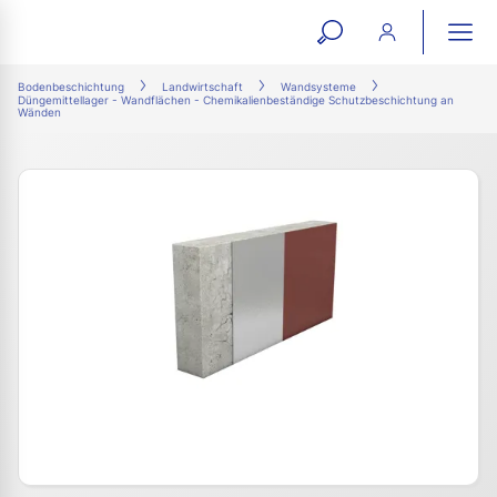
open
ope
search
mai
ation
Bodenbeschichtung
Landwirtschaft
Wandsysteme
Düngemittellager - Wandflächen - Chemikalienbeständige Schutzbeschichtung an
form
navi
Wänden