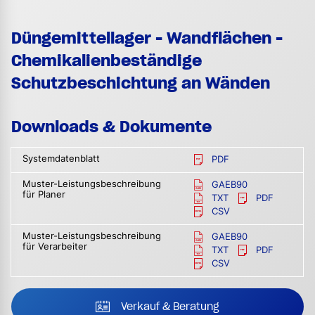
Düngemittellager - Wandflächen -
Chemikalienbeständige
Schutzbeschichtung an Wänden
Downloads & Dokumente
Systemdatenblatt
PDF
Muster-Leistungsbeschreibung
GAEB90
für Planer
TXT
PDF
CSV
Muster-Leistungsbeschreibung
GAEB90
für Verarbeiter
TXT
PDF
CSV
Verkauf & Beratung