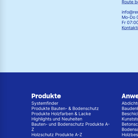
Route b
info@r
Mo-Do 0
Fr 07:0
Kontakt
Produkte
Anw
Systemfinder
Abdich
Produkte Bauten- & Bodenschutz
Bauden
Produkte Holzfarben & Lacke
Beschic
Highlights und Neuheiten
Kunstst
Bauten- und Bodenschutz Produkte A-
Betonsc
Z
Bodens
Holzschutz Produkte A-Z
Holzbes