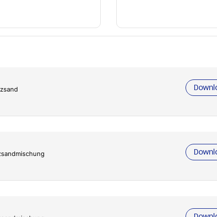
Downl
rzsand
Downl
zsandmischung
Downl