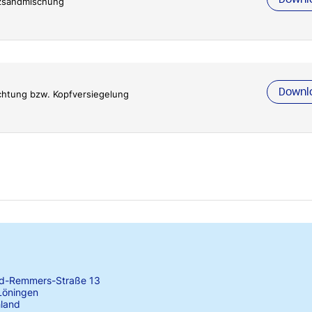
zsandmischung
Downl
ichtung bzw. Kopfversiegelung
rd-Remmers-Straße 13
Löningen
land