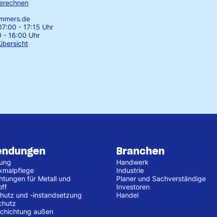
erechnen
emmers.de
7:00 - 17:15 Uhr
0 - 16:00 Uhr
übersicht
endungen
Branchen
tung
Handwerk
kmalpflege
Industrie
htungen für Metall und
Planer und Sachverständige
off
Investoren
hutz und -instandsetzung
Handel
chutz
chichtung außen