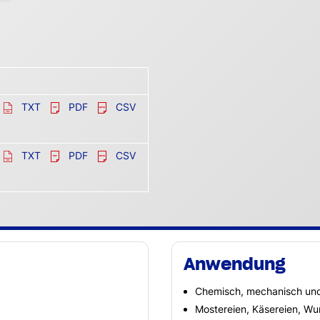
TXT
PDF
CSV
TXT
PDF
CSV
Anwendung
Chemisch, mechanisch und
Mostereien, Käsereien, Wur