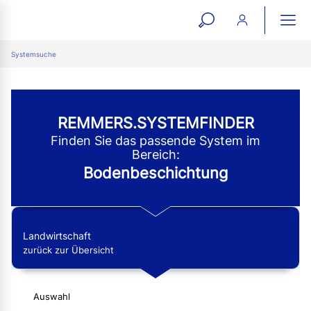
open
ope
search
mai
ation
Systemsuche
form
navi
REMMERS.SYSTEMFINDER
Finden Sie das passende System im
Bereich:
Bodenbeschichtung
Landwirtschaft
zurück zur Übersicht
Auswahl