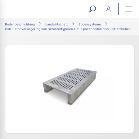
open
ope
search
mai
ation
Bodenbeschichtung
Landwirtschaft
Bodensysteme
PUR-Betonversiegelung von Betonfertigteilen z. B. Spaltenböden oder Futtertischen
form
navi