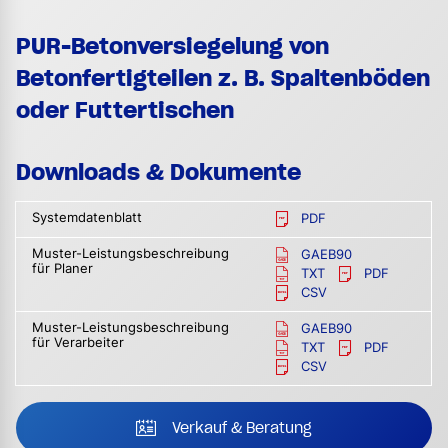
PUR-Betonversiegelung von
Betonfertigteilen z. B. Spaltenböden
oder Futtertischen
Downloads & Dokumente
Systemdatenblatt
PDF
Muster-Leistungsbeschreibung
GAEB90
für Planer
TXT
PDF
CSV
Muster-Leistungsbeschreibung
GAEB90
für Verarbeiter
TXT
PDF
CSV
Verkauf & Beratung