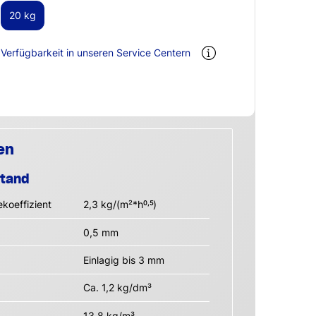
20 kg
Verfügbarkeit in unseren Service Centern
en
stand
koeffizient
2,3 kg/(m²*h
)
0,5
0,5 mm
Einlagig bis 3 mm
Ca. 1,2 kg/dm³
13,8 kg/m³