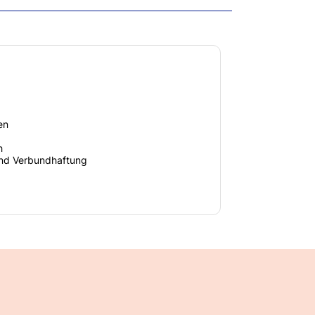
en
h
und Verbundhaftung