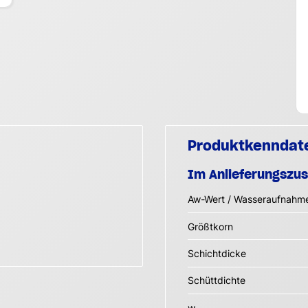
Produktkenndat
Im Anlieferungszu
Aw-Wert / Wasseraufnahme
Größtkorn
Schichtdicke
Schüttdichte
w