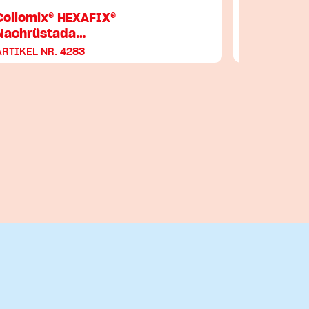
Collomix® HEXAFIX®
Remmers 
Nachrüstada…
ARTIKEL NR. 4283
ARTIKEL NR