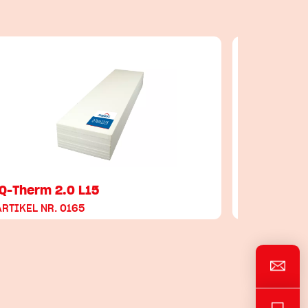
iQ-Therm 2.0 L15
iQ Top
ARTIKEL NR. 0165
ARTIKEL NR