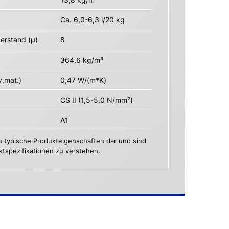
Ca. 6,0-6,3 l/20 kg
erstand (µ)
8
364,6 kg/m³
y,mat.)
0,47 W/(m*K)
CS II (1,5-5,0 N/mm²)
A1
n typische Produkteigenschaften dar und sind
uktspezifikationen zu verstehen.