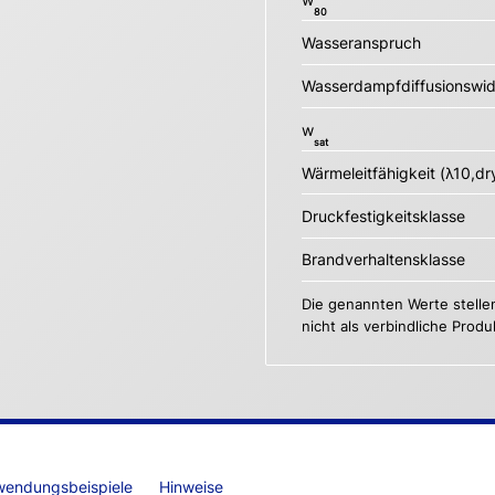
80
Wasseranspruch
Wasserdampfdiffusionswid
w
sat
Wärmeleitfähigkeit (λ10,dr
Druckfestigkeitsklasse
Brandverhaltensklasse
Die genannten Werte stelle
nicht als verbindliche Prod
wendungsbeispiele
Hinweise