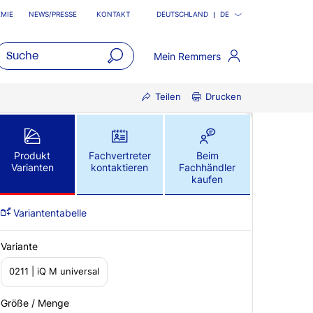
MIE
NEWS/PRESSE
KONTAKT
DEUTSCHLAND
DE
Mein Remmers
open
Teilen
Drucken
main
navigatio
Produkt
Fachvertreter
Beim
Varianten
kontaktieren
Fachhändler
kaufen
Variantentabelle
Variante
0211 | iQ M universal
Größe / Menge