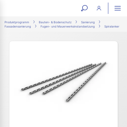
open
ope
search
mai
ation
Produktprogramm
Bauten- & Bodenschutz
Sanierung
Fassadensanierung
Fugen- und Mauerwerksinstandsetzung
Spiralanker
form
navi