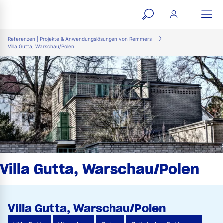
open
ope
search
mai
ation
Referenzen | Projekte & Anwendungslösungen von Remmers
Villa Gutta, Warschau/Polen
form
navi
Villa Gutta, Warschau/Polen
Villa Gutta, Warschau/Polen