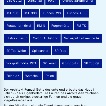
Villa Gutta
Warschau
Polen
Grünbelag-Entferner
KSE 100
KSE 300
Funcosil WS
Funcosil OFS
Restauriermörtel
RM N
Fugenmörtel
FM TK
Historic Lasur
Color LA Historic
Sanierputz altweiß WTA
SP Top White
Spiralanker
SP Prep
Vorspritzmörtel WTA
SP Levell
Grundputz
SP Top Q2
Feinputz
Warschau
Polen
Der Architekt Romual Gutta designte und erbaute das Haus im
Jahr 1927 als Eigenbedarf. Die Bauten des Architekten zeichnen
sich durch eckige, blockartige Formen und die grauen
Ziegelfassaden aus.
Bei der Villa Gutta sind die Ziegel abwechselnd vor- bzw.