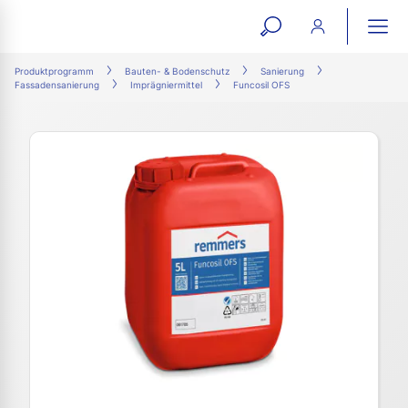
open
ope
search
mai
ation
Produktprogramm
Bauten- & Bodenschutz
Sanierung
Fassadensanierung
Imprägniermittel
Funcosil OFS
form
navi