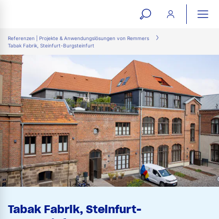
open
ope
search
mai
ation
Referenzen | Projekte & Anwendungslösungen von Remmers
Tabak Fabrik, Steinfurt-Burgsteinfurt
form
navi
Tabak Fabrik, Steinfurt-