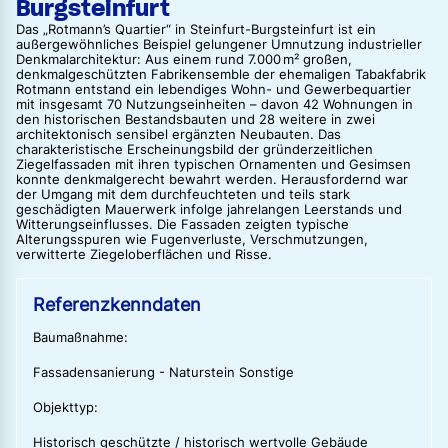
Burgsteinfurt
Das „Rotmann’s Quartier“ in Steinfurt-Burgsteinfurt ist ein
außergewöhnliches Beispiel gelungener Umnutzung industrieller
Denkmalarchitektur: Aus einem rund 7.000 m² großen,
denkmalgeschützten Fabrikensemble der ehemaligen Tabakfabrik
Rotmann entstand ein lebendiges Wohn- und Gewerbequartier
mit insgesamt 70 Nutzungseinheiten – davon 42 Wohnungen in
den historischen Bestandsbauten und 28 weitere in zwei
architektonisch sensibel ergänzten Neubauten. Das
charakteristische Erscheinungsbild der gründerzeitlichen
Ziegelfassaden mit ihren typischen Ornamenten und Gesimsen
konnte denkmalgerecht bewahrt werden. Herausfordernd war
der Umgang mit dem durchfeuchteten und teils stark
geschädigten Mauerwerk infolge jahrelangen Leerstands und
Witterungseinflusses. Die Fassaden zeigten typische
Alterungsspuren wie Fugenverluste, Verschmutzungen,
verwitterte Ziegeloberflächen und Risse.
Referenzkenndaten
Baumaßnahme:
Fassadensanierung - Naturstein Sonstige
Objekttyp:
Historisch geschützte / historisch wertvolle Gebäude