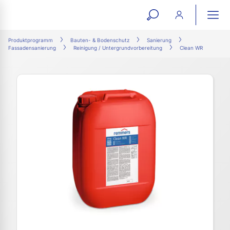
open
ope
search
mai
ation
Produktprogramm
Bauten- & Bodenschutz
Sanierung
Fassadensanierung
Reinigung / Untergrundvorbereitung
Clean WR
form
navi