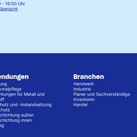
0 - 16:00 Uhr
übersicht
endungen
Branchen
tung
Handwerk
kmalpflege
Industrie
htungen für Metall und
Planer und Sachverständige
off
Investoren
hutz und -instandsetzung
Handel
chutz
chichtung außen
chichtung innen
ng