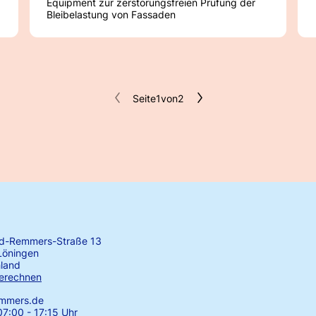
Equipment zur zerstörungsfreien Prüfung der
Bleibelastung von Fassaden
Seite
1
von
2
rd-Remmers-Straße 13
Löningen
land
erechnen
emmers.de
7:00 - 17:15 Uhr