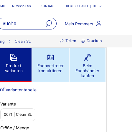
MIE
NEWS/PRESSE
KONTAKT
DEUTSCHLAND
DE
Mein Remmers
open
Teilen
Drucken
main
ung
Clean SL
navigatio
Produkt
Fachvertreter
Beim
Varianten
kontaktieren
Fachhändler
kaufen
Variantentabelle
Variante
0671 | Clean SL
Größe / Menge