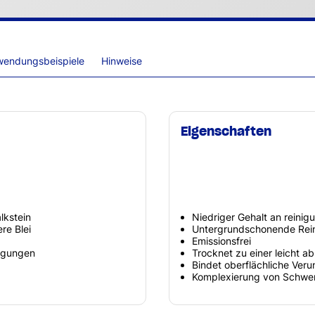
wendungsbeispiele
Hinweise
Eigenschaften
lkstein
Niedriger Gehalt an reinig
re Blei
Untergrundschonende Rei
Emissionsfrei
nigungen
Trocknet zu einer leicht 
Bindet oberflächliche Ver
Komplexierung von Schwer