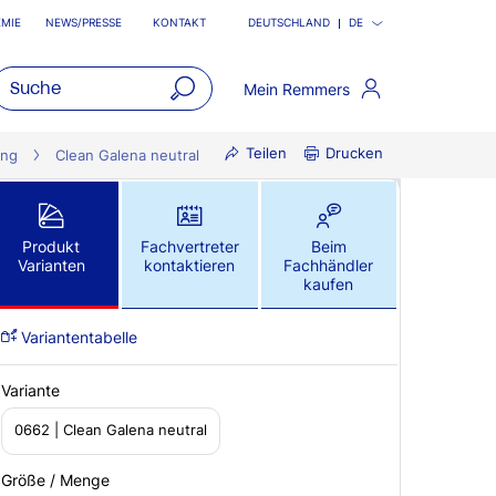
MIE
NEWS/PRESSE
KONTAKT
DEUTSCHLAND
DE
Mein Remmers
open
Teilen
Drucken
main
ung
Clean Galena neutral
navigatio
Produkt
Fachvertreter
Beim
Varianten
kontaktieren
Fachhändler
kaufen
Variantentabelle
Variante
0662 | Clean Galena neutral
Größe / Menge