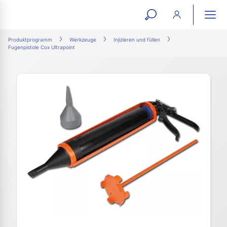
open
ope
search
mai
ation
Produktprogramm
Werkzeuge
Injizieren und füllen
Fugenpistole Cox Ultrapoint
form
navi