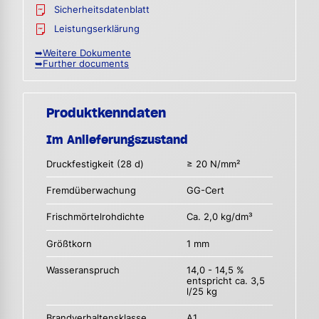
Sicherheitsdatenblatt
Leistungserklärung
➥Weitere Dokumente
➥Further documents
Produktkenndaten
Im Anlieferungszustand
Druckfestigkeit (28 d)
≥ 20 N/mm²
Fremdüberwachung
GG-Cert
Frischmörtelrohdichte
Ca. 2,0 kg/dm³
Größtkorn
1 mm
Wasseranspruch
14,0 - 14,5 %
entspricht ca. 3,5
l/25 kg
Brandverhaltensklasse
A1