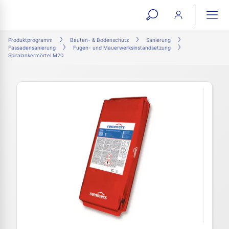
open
ope
search
mai
ation
Produktprogramm
Bauten- & Bodenschutz
Sanierung
Fassadensanierung
Fugen- und Mauerwerksinstandsetzung
form
navi
Spiralankermörtel M20