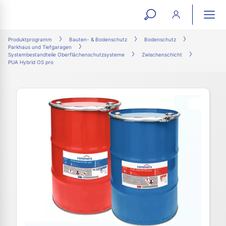
open
ope
search
mai
ation
Produktprogramm
Bauten- & Bodenschutz
Bodenschutz
Parkhaus und Tiefgaragen
form
navi
Systembestandteile Oberflächenschutzsysteme
Zwischenschicht
PUA Hybrid OS pro