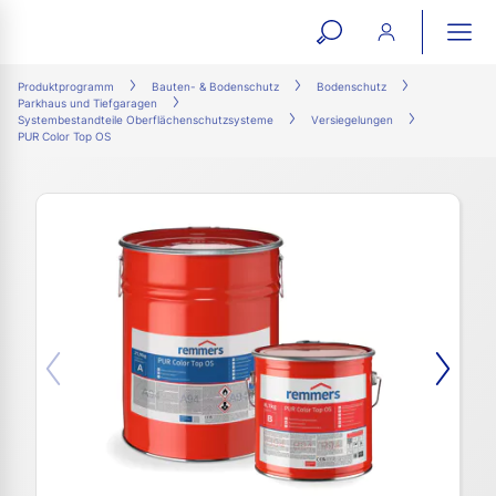
open
ope
search
mai
ation
Produktprogramm
Bauten- & Bodenschutz
Bodenschutz
Parkhaus und Tiefgaragen
form
navi
Systembestandteile Oberflächenschutzsysteme
Versiegelungen
PUR Color Top OS