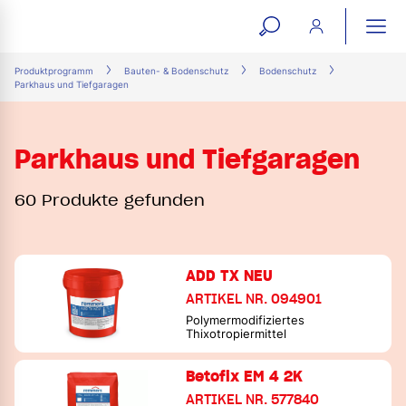
open
ope
search
mai
ation
Produktprogramm
Bauten- & Bodenschutz
Bodenschutz
Parkhaus und Tiefgaragen
form
navi
Parkhaus und Tiefgaragen
60 Produkte gefunden
ADD TX NEU
ARTIKEL NR. 094901
Polymermodifiziertes
Thixotropiermittel
Betofix EM 4 2K
ARTIKEL NR. 577840