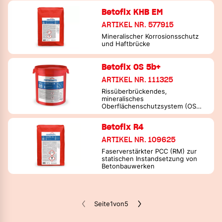
Betofix KHB EM
ARTIKEL NR. 577915
Mineralischer Korrosionsschutz
und Haftbrücke
Betofix OS 5b+
ARTIKEL NR. 111325
Rissüberbrückendes,
mineralisches
Oberflächenschutzsystem (OS
5b, OS DI) mit AbP nach DIN
18533/PG-FBB
Betofix R4
ARTIKEL NR. 109625
Faserverstärkter PCC (RM) zur
statischen Instandsetzung von
Betonbauwerken
Seite
1
von
5