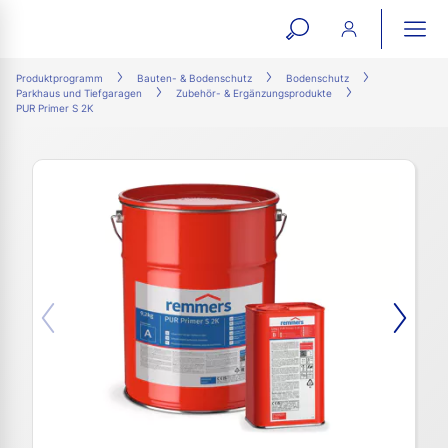
open
ope
search
mai
ation
Produktprogramm
Bauten- & Bodenschutz
Bodenschutz
Parkhaus und Tiefgaragen
Zubehör- & Ergänzungsprodukte
form
navi
PUR Primer S 2K