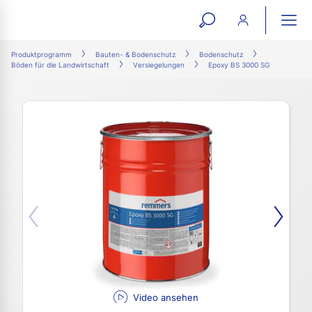
open
ope
search
mai
ation
Produktprogramm
Bauten- & Bodenschutz
Bodenschutz
Böden für die Landwirtschaft
Versiegelungen
Epoxy BS 3000 SG
form
navi
Video ansehen