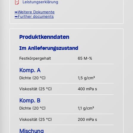
Leistungserklärung
➥Weitere Dokumente
➥Further documents
Produktkenndaten
Im Anlieferungszustand
Festkörpergehalt
65 M-%
Komp. A
Dichte (20 °C)
1,5 g/cm³
Viskosität (25 °C)
400 mPa s
Komp. B
Dichte (20 °C)
1,1 g/cm³
Viskosität (25 °C)
200 mPa s
Mischung