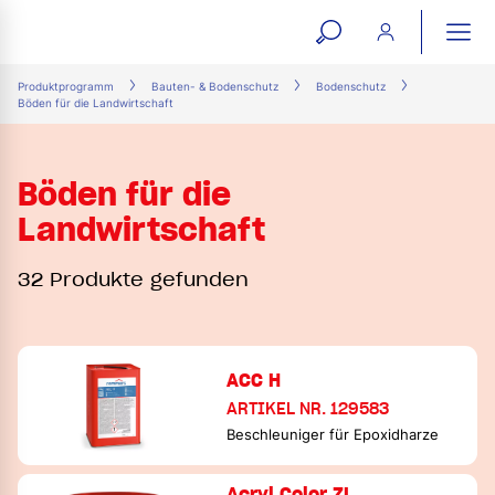
open
ope
search
mai
ation
Produktprogramm
Bauten- & Bodenschutz
Bodenschutz
Böden für die Landwirtschaft
form
navi
Böden für die
Landwirtschaft
32 Produkte gefunden
ACC H
ARTIKEL NR. 129583
Beschleuniger für Epoxidharze
Acryl Color ZL