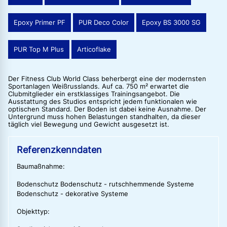
Epoxy Primer PF
PUR Deco Color
Epoxy BS 3000 SG
PUR Top M Plus
Articoflake
Der Fitness Club World Class beherbergt eine der modernsten
Sportanlagen Weißrusslands. Auf ca. 750 m² erwartet die
Clubmitglieder ein erstklassiges Trainingsangebot. Die
Ausstattung des Studios entspricht jedem funktionalen wie
optischen Standard. Der Boden ist dabei keine Ausnahme. Der
Untergrund muss hohen Belastungen standhalten, da dieser
täglich viel Bewegung und Gewicht ausgesetzt ist.
Referenzkenndaten
Baumaßnahme:
Bodenschutz Bodenschutz - rutschhemmende Systeme
Bodenschutz - dekorative Systeme
Objekttyp: