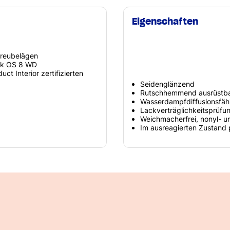
Eigenschaften
treubelägen
ck OS 8 WD
t Interior zertifizierten
Seidenglänzend
Rutschhemmend ausrüstb
Wasserdampfdiffusionsfäh
Lackverträglichkeitsprüfu
Weichmacherfrei, nonyl- un
Im ausreagierten Zustand 