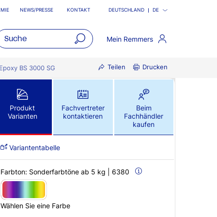
MIE
NEWS/PRESSE
KONTAKT
DEUTSCHLAND
DE
Mein Remmers
open
Teilen
Drucken
main
Epoxy BS 3000 SG
navigatio
Produkt
Fachvertreter
Beim
Varianten
kontaktieren
Fachhändler
kaufen
Variantentabelle
Farbton:
Sonderfarbtöne ab 5 kg | 6380
Wählen Sie eine Farbe