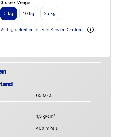
Größe / Menge
5 kg
10 kg
25 kg
Verfügbarkeit in unseren Service Centern
en
stand
65 M-%
1,5 g/cm³
400 mPa s