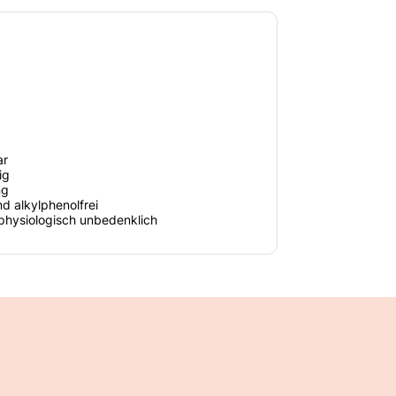
ar
ig
ng
d alkylphenolfrei
physiologisch unbedenklich