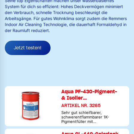
Seine top Eigenschaften machen unser wasserbasiertes
System für dich so effizient: Hohes Deckvermögen minimiert
den Verbrauch, schnelle Trocknung beschleunigt die
Arbeitsgänge. Für gutes Wohnklima sorgt zudem die Remmers
Indoor Air Cleaning Technologie, die dauerhaft Formaldehyd in
der Raumluft reduziert.
Jetzt testen!
Aqua PF-430-Pigment-
& Isolier…
ARTIKEL NR. 3265
Sehr gut schleifbarer,
schwerentflammbarer 1K-
Pigmentfüller mit
raumluftreinigender Wirkung -
mit Aqua VGA-485 als