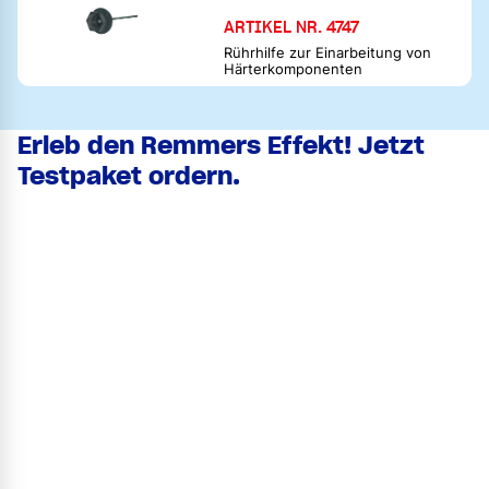
ARTIKEL NR. 4747
Rührhilfe zur Einarbeitung von
Härterkomponenten
Erleb den Remmers Effekt! Jetzt
Testpaket ordern.
Testpaket #2 Beständige, deckende Farblackierung auf
Holz & MDF – lösemittelbasiert
Vorname
Nachname