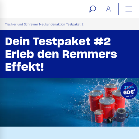
open
ope
search
mai
ation
Tischler und Schreiner Neukundenaktion Testpaket 2
form
navi
Dein Testpaket #2
Erleb den Remmers
Effekt!