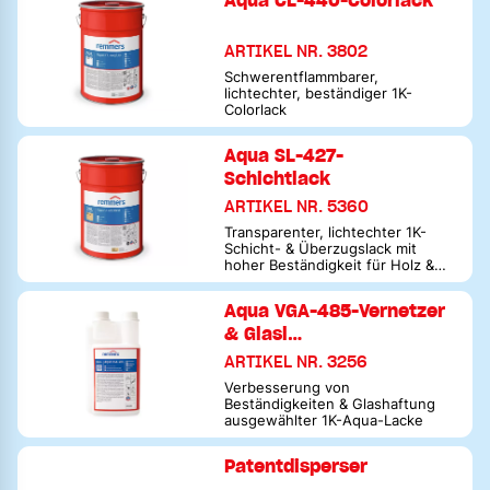
Aqua CL-440-Colorlack
Isolierfüller
ARTIKEL NR. 3802
Schwerentflammbarer,
lichtechter, beständiger 1K-
Colorlack
Aqua SL-427-
Schichtlack
ARTIKEL NR. 5360
Transparenter, lichtechter 1K-
Schicht- & Überzugslack mit
hoher Beständigkeit für Holz &
deckend lackierte Oberflächen
Aqua VGA-485-Vernetzer
& Glasl…
ARTIKEL NR. 3256
Verbesserung von
Beständigkeiten & Glashaftung
ausgewählter 1K-Aqua-Lacke
Patentdisperser