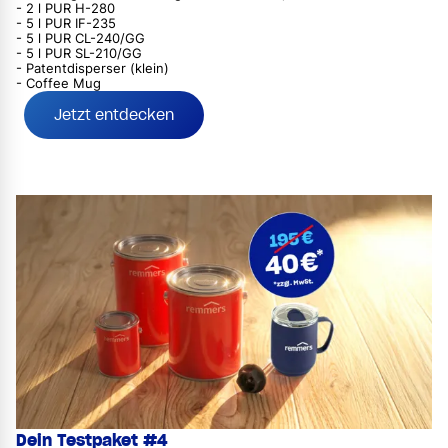
- 2 l PUR H-280
- 5 l PUR IF-235
- 5 l PUR CL-240/GG
- 5 l PUR SL-210/GG
- Patentdisperser (klein)
- Coffee Mug
Jetzt entdecken
Dein Testpaket #4