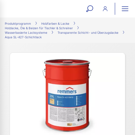
open
ope
search
mai
ation
Produktprogramm
Holzfarben & Lacke
Holzlacke, Öle & Beizen für Tischler & Schreiner
form
navi
Wasserbasierte Lacksysteme
Transparente Schicht- und Überzugslacke
Aqua SL-427-Schichtlack