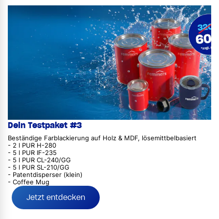
Dein Testpaket #3
Beständige Farblackierung auf Holz & MDF, lösemittbelbasiert
- 2 l PUR H-280
- 5 l PUR IF-235
- 5 l PUR CL-240/GG
- 5 l PUR SL-210/GG
- Patentdisperser (klein)
- Coffee Mug
Jetzt entdecken