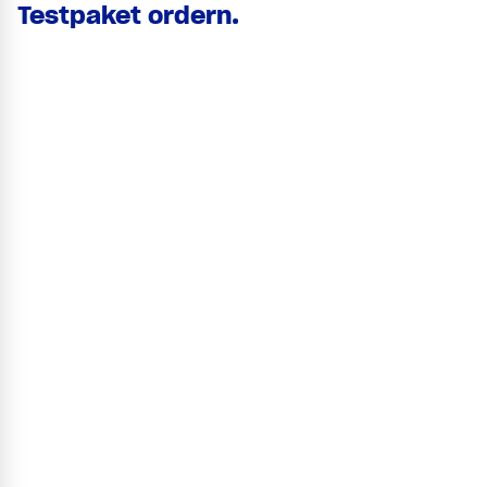
Testpaket ordern.
Testpaket #1 Beständige Klarlackierung auf Holz
Vorname
Nachname
Firma
E-Mail