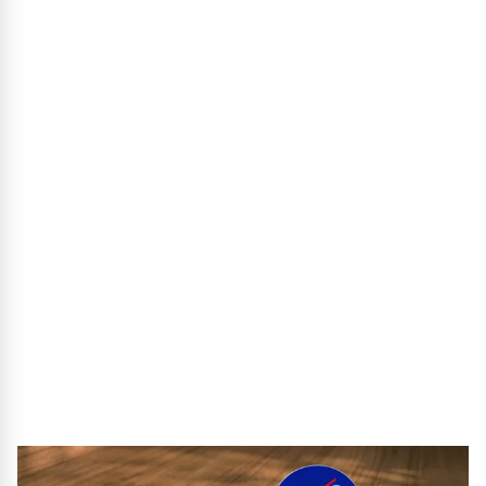
Ich bin damit einverstanden, dass meine Daten und mein
Nutzungsverhalten durch das Newsletter-Tracking
elektronisch gespeichert werden, um mir einen
individualisierten Newsletter zu übersenden. Mit dem
Widerrufen der Einwilligung zum Erhalt der Newsletter
wird auch die Einwilligung zum vorgenannten Tracking
widerrufen. Weitere Informationen zur Verarbeitung
personenbezogener Daten befinden sich in der
Datenschutzerklärung
Es gelten unsere
AGB.
Jetzt kostenpflichtiges Starterpaket anfordern