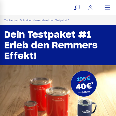
open
ope
search
mai
ation
Tischler und Schreiner Neukundenaktion Testpaket 1
form
navi
Dein Testpaket #1
Erleb den Remmers
Effekt!