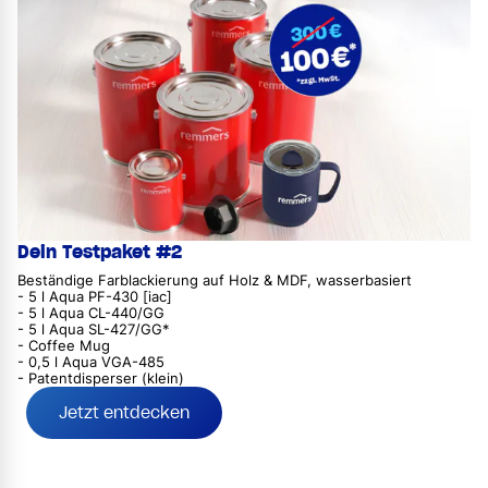
Dein Testpaket #2
Beständige Farblackierung auf Holz & MDF, wasserbasiert
- 5 l Aqua PF-430 [iac]
- 5 l Aqua CL-440/GG
- 5 l Aqua SL-427/GG*
- Coffee Mug
- 0,5 l Aqua VGA-485
- Patentdisperser (klein)
Jetzt entdecken