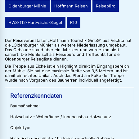
Oldenburger Mühle
Höffmann Reisen
Reisebüro
HWS-112-Hartwachs-Siegel
R10
Der Reiseveranstalter „Höffmann Touristik GmbG“ aus Vechta hat
die „Oldenburger Mühle“ als weitere Niederlassung umgebaut.
Das Gebäude stand über ein Jahr leer und wurde komplett
saniert. Die Mühle soll als Reisebüro und Treffpunkt für die
Oldenburger Reisegäste dienen.
Die Treppe aus Eiche ist ein Highlight direkt im Eingangsbereich
der Mühle. Sie hat eine maximale Breite von 3,5 Metern und ist
damit ein echtes Unikat. Auch das Pferd am Fuße der Treppe
wurde nach Vorgaben des Bauherren individuell angefertigt.
Referenzkenndaten
Baumaßnahme:
Holzschutz - Wohnräume / Innenausbau Holzschutz
Objekttyp:
Historisch geschützte / historisch wertvolle Gebäude