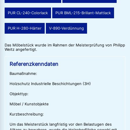
PUR CL-240-Colorlack
PUR BML-215-Brillant-Mattlack
PUR H-280-Härter
V-890-Verdünnung
Das Möbelstück wurde im Rahmen der Meisterprüfung von Philipp
Weitz angefertigt.
Referenzkenndaten
Baumaßnahme:
Holzschutz Industrielle Beschichtungen (3H)
Objekttyp:
Möbel / Kunstobjekte
Kurzbeschreibung:
Um das Meisterstück langfristig vor den Belastugen des
Alltags zu bewahren, wurde die Holzoberfläche sowohl mit