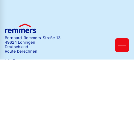
Bernhard-Remmers-Straße 13
49624 Löningen
Deutschland
Route berechnen
info@remmers.de
Mo-Do 07:00 - 17:15 Uhr
Fr 07:00 - 16:00 Uhr
Kontaktübersicht
Abonnieren Sie uns!
Folgen Sie uns auf Instagram!
Folgen sie uns auf TikTok!
Liken Sie uns!
Folgen Sie uns auf LinkedIn!
Folgen Sie uns auf Xing!
Abonnieren Sie unseren Newsletter
Remmers Report