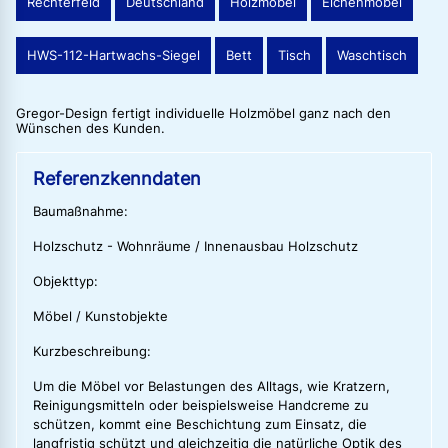
Rechterfeld
Deutschland
Holzmöbel
Eichenmöbel
HWS-112-Hartwachs-Siegel
Bett
Tisch
Waschtisch
Gregor-Design fertigt individuelle Holzmöbel ganz nach den
Wünschen des Kunden.
Referenzkenndaten
Baumaßnahme:
Holzschutz - Wohnräume / Innenausbau Holzschutz
Objekttyp:
Möbel / Kunstobjekte
Kurzbeschreibung:
Um die Möbel vor Belastungen des Alltags, wie Kratzern,
Reinigungsmitteln oder beispielsweise Handcreme zu
schützen, kommt eine Beschichtung zum Einsatz, die
langfristig schützt und gleichzeitig die natürliche Optik des