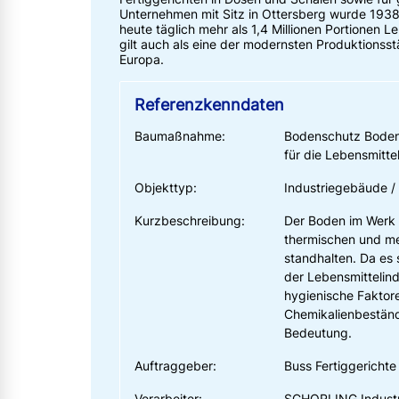
Unternehmen mit Sitz in Ottersberg wurde 193
heute täglich mehr als 1,4 Millionen Portionen L
gilt auch als eine der modernsten Produktionsstä
Europa.
Referenzkenndaten
Baumaßnahme:
Bodenschutz Boden
für die Lebensmittel
Objekttyp:
Industriegebäude / 
Kurzbeschreibung:
Der Boden im Werk 
thermischen und m
standhalten. Da es
der Lebensmittelind
hygienische Faktor
Chemikalienbeständi
Bedeutung.
Auftraggeber:
Buss Fertiggericht
Verarbeiter:
SCHORLING Industr