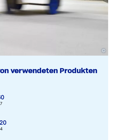
©
von verwendeten Produkten
60
67
120
64