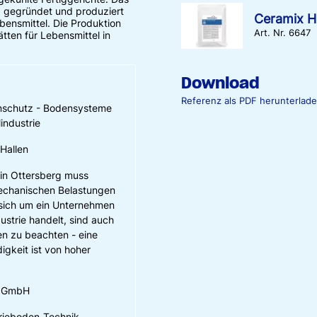
8 gegründet und produziert
Ceramix H
ebensmittel. Die Produktion
Art. Nr. 6647
tten für Lebensmittel in
Download
Referenz als PDF herunterlad
schutz - Bodensysteme
industrie
Hallen
in Ottersberg muss
echanischen Belastungen
 sich um ein Unternehmen
ustrie handelt, sind auch
en zu beachten - eine
gkeit ist von hoher
e GmbH
ieboden-Technik