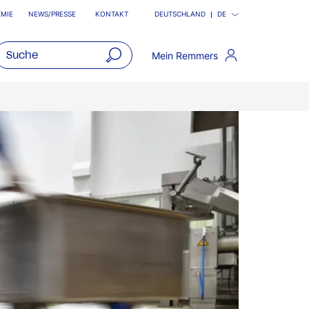
MIE
NEWS/PRESSE
KONTAKT
DEUTSCHLAND
DE
Mein Remmers
open
main
navigatio