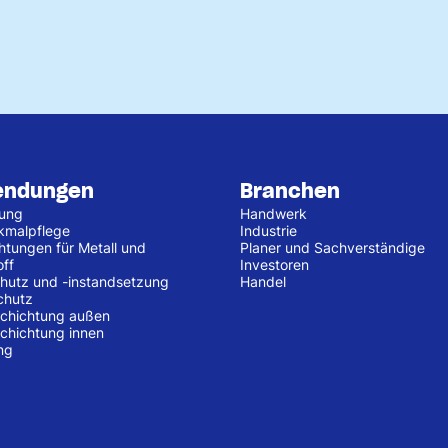
endungen
Branchen
tung
Handwerk
kmalpflege
Industrie
htungen für Metall und
Planer und Sachverständige
off
Investoren
hutz und -instandsetzung
Handel
chutz
chichtung außen
chichtung innen
ng