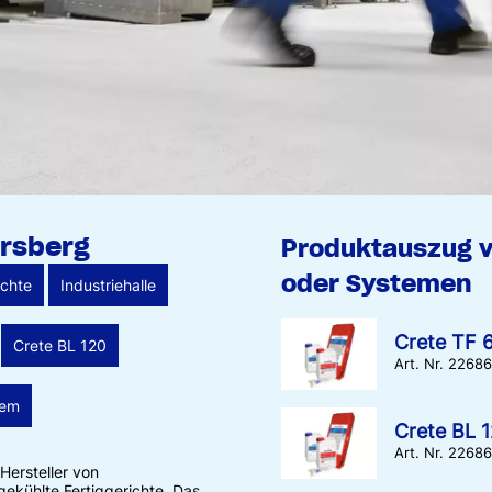
ersberg
Produktauszug 
oder Systemen
ichte
Industriehalle
Crete TF 
Crete BL 120
Art. Nr. 2268
tem
Crete BL 
Art. Nr. 2268
Hersteller von
gekühlte Fertiggerichte. Das