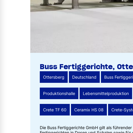
Buss Fertiggerichte, Ott
Ottersberg
Deutschland
Buss Fertigger
Produktionshalle
Lebensmittelproduktion
Crete TF 60
Ceramix HS 08
Crete-Sys
Die Buss Fertiggerichte GmbH gilt als führender 
Fertiggerichten in Dosen und Schalen sowie für 