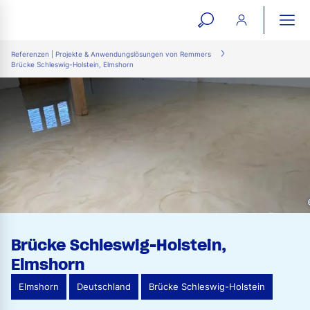
open
ope
search
mai
ation
Referenzen | Projekte & Anwendungslösungen von Remmers
Brücke Schleswig-Holstein, Elmshorn
form
navi
Brücke Schleswig-Holstein,
Elmshorn
Elmshorn
Deutschland
Brücke Schleswig-Holstein