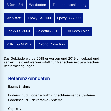
Brücke SH
Wattboden
Treppenbeschichtung
Werkstatt
Epoxy FAS 100
Epoxy BS 2000
Epoxy BS 3000
Selectmix SBL
PUR Deco Color
PUR Top M Plus
Colorid Collection
Das Gebäude wurde 2018 erworben und 2019 umgebaut und
saniert. Es dient als Werkstatt für Menschen mit psychischen
Beeinträchtigungen.
Referenzkenndaten
Baumaßnahme:
Bodenschutz Bodenschutz - rutschhemmende Systeme
Bodenschutz - dekorative Systeme
Objekttyp: