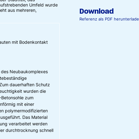
 aufstrebenden Umfeld wurde
Download
teht aus mehreren,
Referenz als PDF herunterlad
auten mit Bodenkontakt
e des Neubaukomplexes
htebeständige
 Zum dauerhaften Schutz
euchtigkeit wurden die
-Betonsohle zum
nförmig mit einer
len polymermodifizierten
usgeführt. Das Material
ung verarbeitet werden
ler durchtrocknung schnell