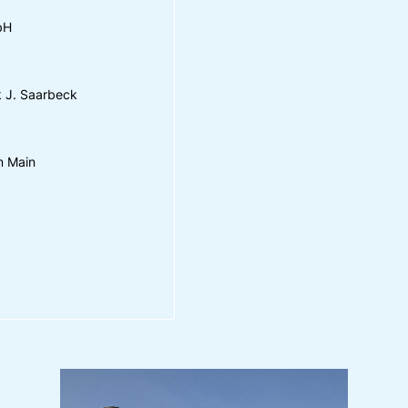
bH
 J. Saarbeck
m Main