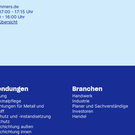
emmers.de
7:00 - 17:15 Uhr
0 - 16:00 Uhr
übersicht
endungen
Branchen
tung
Handwerk
kmalpflege
Industrie
htungen für Metall und
Planer und Sachverständige
off
Investoren
hutz und -instandsetzung
Handel
chutz
chichtung außen
chichtung innen