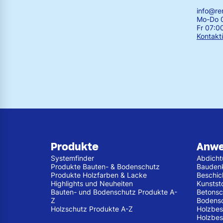
info@r
Mo-Do 0
Fr 07:0
Kontakt
Produkte
Anw
Systemfinder
Abdich
Produkte Bauten- & Bodenschutz
Bauden
Produkte Holzfarben & Lacke
Beschic
Highlights und Neuheiten
Kunstst
Bauten- und Bodenschutz Produkte A-
Betonsc
Z
Bodens
Holzschutz Produkte A-Z
Holzbes
Holzbes