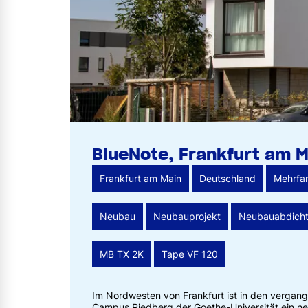
BlueNote, Frankfurt am M
Frankfurt am Main
Deutschland
Mehrfam
Neubau
Neubauprojekt
Neubauabdich
MB TX 2K
Tape VF 120
Im Nordwesten von Frankfurt ist in den vergan
Campus Riedberg der Goethe-Universität ein neu