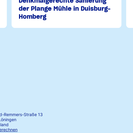
Denkmalgerechte Sanierung
der Plange Mühle in Duisburg-
Homberg
rd-Remmers-Straße 13
Löningen
land
erechnen