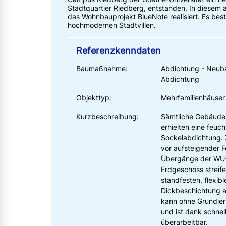
Stadtquartier Riedberg, entstanden. In diesem
das Wohnbauprojekt BlueNote realisiert. Es bes
hochmodernen Stadtvillen.
Referenzkenndaten
Baumaßnahme:
Abdichtung - Neub
Abdichtung
Objekttyp:
Mehrfamilienhäuser
Kurzbeschreibung:
Sämtliche Gebäud
erhielten eine feuc
Sockelabdichtung.
vor aufsteigender F
Übergänge der WU
Erdgeschoss streife
standfesten, flexib
Dickbeschichtung a
kann ohne Grundier
und ist dank schnel
überarbeitbar.