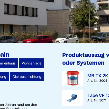
ain
Produktauszug 
oder Systemen
ilienhaus
Wohnanlage
MB TX 2K
tung
Dickbeschichtung
Art. Nr. 3004
Tape VF 1
Art. Nr. 5071
gen Jahren rund um den
er Stadtteil, das