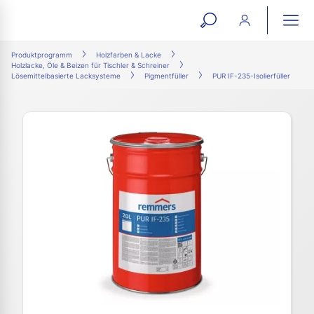
open
ope
search
mai
ation
Produktprogramm
Holzfarben & Lacke
Holzlacke, Öle & Beizen für Tischler & Schreiner
form
navi
Lösemittelbasierte Lacksysteme
Pigmentfüller
PUR IF-235-Isolierfüller