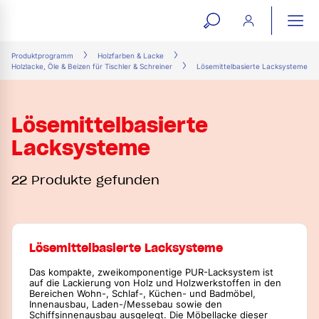
open
ope
search
mai
ation
Produktprogramm
Holzfarben & Lacke
Holzlacke, Öle & Beizen für Tischler & Schreiner
Lösemittelbasierte Lacksysteme
form
navi
Lösemittelbasierte
Lacksysteme
22 Produkte gefunden
Lösemittelbasierte Lacksysteme
Das kompakte, zweikomponentige PUR-Lacksystem ist
auf die Lackierung von Holz und Holzwerkstoffen in den
Bereichen Wohn-, Schlaf-, Küchen- und Badmöbel,
Innenausbau, Laden-/Messebau sowie den
Schiffsinnenausbau ausgelegt. Die Möbellacke dieser