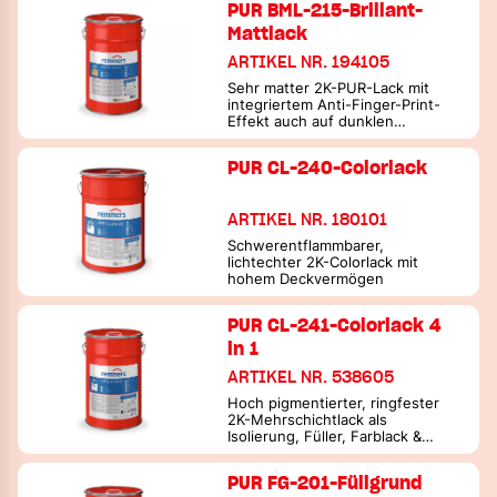
PUR BML-215-Brillant-
Mattlack
ARTIKEL NR. 194105
Sehr matter 2K-PUR-Lack mit
integriertem Anti-Finger-Print-
Effekt auch auf dunklen
Untergründen
PUR CL-240-Colorlack
ARTIKEL NR. 180101
Schwerentflammbarer,
lichtechter 2K-Colorlack mit
hohem Deckvermögen
PUR CL-241-Colorlack 4
in 1
ARTIKEL NR. 538605
Hoch pigmentierter, ringfester
2K-Mehrschichtlack als
Isolierung, Füller, Farblack &
Überzugslack mit sehr hoher
Kratzfestigkeit & integriertem
PUR FG-201-Füllgrund
Anti-Finger-Print-Effekt