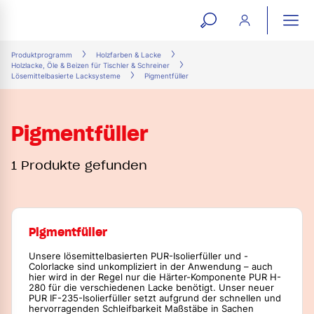
open
ope
search
mai
ation
Produktprogramm
Holzfarben & Lacke
Holzlacke, Öle & Beizen für Tischler & Schreiner
form
navi
Lösemittelbasierte Lacksysteme
Pigmentfüller
Pigmentfüller
1 Produkte gefunden
Pigmentfüller
Unsere lösemittelbasierten PUR-Isolierfüller und -
Colorlacke sind unkompliziert in der Anwendung – auch
hier wird in der Regel nur die Härter-Komponente PUR H-
280 für die verschiedenen Lacke benötigt. Unser neuer
PUR IF-235-Isolierfüller setzt aufgrund der schnellen und
hervorragenden Schleifbarkeit Maßstäbe in Sachen