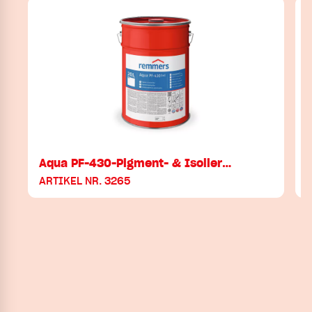
Aqua PF-430-Pigment- & Isolier…
ARTIKEL NR. 3265
A