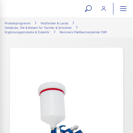
open
ope
search
mai
ation
Produktprogramm
Holzfarben & Lacke
Holzlacke, Öle & Beizen für Tischler & Schreiner
form
navi
Ergänzungsprodukte & Zubehör
Remmers Fließbecherpistole CWF