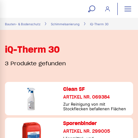
open
ope
search
mai
ation
Bauten- & Bodenschutz
Schimmelsanierung
iQ-Therm 30
form
navi
iQ-Therm 30
3 Produkte gefunden
Clean SF
ARTIKEL NR. 069384
Zur Reinigung von mit
Stockflecken befallenen Flächen
Sporenbinder
ARTIKEL NR. 299005