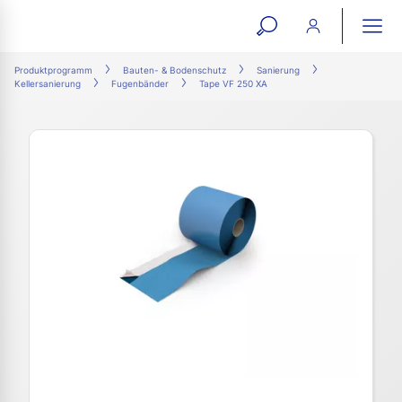
open
ope
search
mai
ation
Produktprogramm
Bauten- & Bodenschutz
Sanierung
Kellersanierung
Fugenbänder
Tape VF 250 XA
form
navi