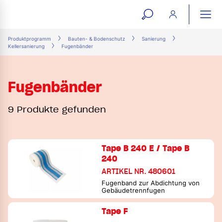
open
ope
search
mai
ation
Produktprogramm
Bauten- & Bodenschutz
Sanierung
Kellersanierung
Fugenbänder
form
navi
Fugenbänder
9 Produkte gefunden
Tape B 240 E / Tape B
240
ARTIKEL NR. 480601
Fugenband zur Abdichtung von
Gebäudetrennfugen
Tape F