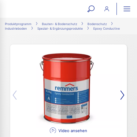
open
ope
search
mai
ation
Produktprogramm
Bauten- & Bodenschutz
Bodenschutz
Industrieboden
Spezial- & Ergänzungsprodukte
Epoxy Conductive
form
navi
Video ansehen